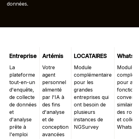
données.
Entreprise
Artémis
LOCATAIRES
WhatsA
La
Votre
Module
Module
plateforme
agent
complémentaire
compléme
tout-en-un
personnel
pour les
pour ajo
d'enquête,
alimenté
grandes
fonctionn
de collecte
par l'IA à
entreprises qui
conversa
de données
des fins
ont besoin de
similaires
et
d'analyse
plusieurs
des robo
d'analyse
et de
instances de
et collect
prête à
conception
NGSurvey
WhatsAp
l'emploi
avancées