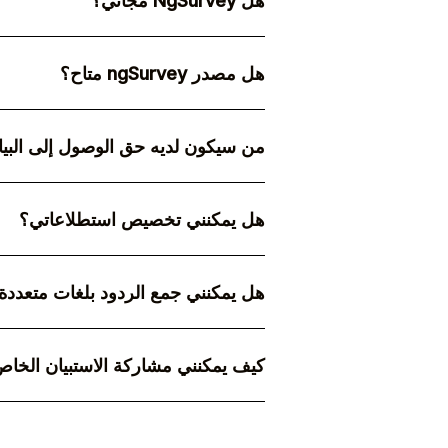
هل NgSurvey مجاني؟
لا، يتم ترخيص rvey
المجانية.
هل مصدر ngSurvey متاح؟
يمكننا توفير الوصول إلى شفرة المصدر
لتخصيص محركنا بناءً على احتياجاتك. اتصل
من سيكون لديه حق الوصول إلى البيا
نظرًا لأنه سيتم تخزين جميع البيانات دا
الذين لديهم حق الوصول إلى البنية التحتي
هل يمكنني تخصيص استطلاعاتي؟
نعم، يمكنك تخصيص استطلاعات الرأي الخ
وشعارك.
هل يمكنني جمع الردود بلغات متعددة
نعم، يمكنك جمع الردود بلغات متعددة لل
ببضع نقرات فقط.
كيف يمكنني مشاركة الاستبيان الخاص
يمكنك مشاركة الاستبيان الخاص بك عن طر
القصيرة أو whatsapp.