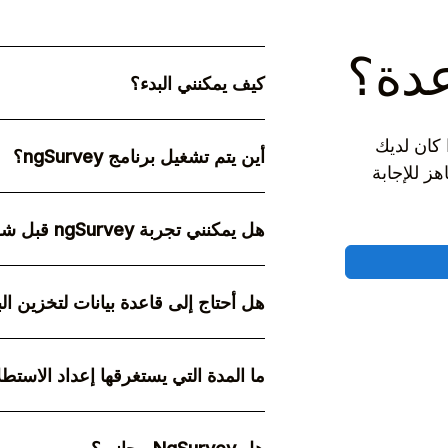
عدة؟
كيف يمكنني البدء؟
للبدء، ما عليك سوى اختيار النظام الأسا
 كان لديك
أين يتم تشغيل برنامج ngSurvey؟
هز للإجابة
ngSurvey هو حل قائم بالكامل داخ
السحابة الخاصة.
هل يمكنني تجربة ngSurvey قبل شرائه؟
من التفاصيل.
هل أحتاج إلى قاعدة بيانات لتخزين الب
بيانات Postgres أو قاعدة بيانات Oracle MySQL 8.0 أو أعلى لتخزين جميع بياناتها.
ما المدة التي يستغرقها إعداد الاستط
بمجرد الا
اعتمادًا على مدى تعقيد الاستبيان الخاص 