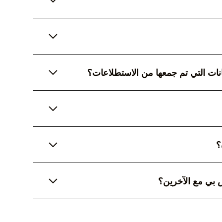
ngSu فقط بترخيص تجاري مدفوع. نحن لا نقدم أي نوع من الإصدارات
 لأغراض الامتثال وتقديم خدمات تخصيص مصممة خصيصًا
 بمبيعاتنا لمزيد من التفاصيل.
نات التي تم جمعها من الاستطلاعات؟
خل الخوادم السحابية الخاصة بك، فلن يتمكن سوى الأشخاص
ة الخاصة بك من الوصول إلى البيانات.
اصة بك عن طريق إضافة علامتك التجارية وألوانك
؟
وصول إلى جمهور أوسع وإنشاء استطلاعات متعددة اللغات
 بي مع الآخرين؟
يق إرسال رابط عبر البريد الإلكتروني أو الرسائل